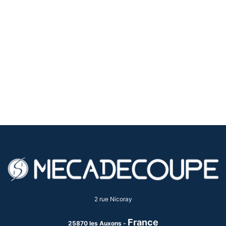
2 rue Nicoray
France
25870 les Auxons -